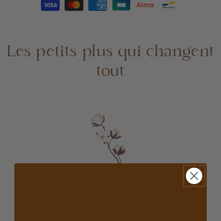
crème
crème
Les petits plus qui changent
tout
100% COTON
Une matière résistante et facile à entretenir