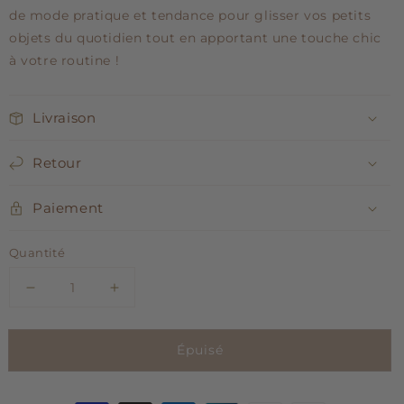
de mode pratique et tendance pour glisser vos petits
objets du quotidien tout en apportant une touche chic
à votre routine !
Livraison
Retour
Paiement
Quantité
Réduire
Augmenter
la
la
quantité
quantité
Épuisé
de
de
Trousse
Trousse
Pola
Pola