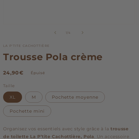
Ouvrir
O
le
le
de
1
/
4
média
m
1
2
dans
d
LA P'TITE CACHOTTIÈRE
une
u
Trousse Pola crème
fenêtre
f
modale
m
Prix
24,90€
Épuisé
habituel
Taille
XL
M
Pochette moyenne
Pochette mini
Organisez vos essentiels avec style grâce à la
trousse
de toilette La P’tite Cachottière, Pola
. Un accessoire