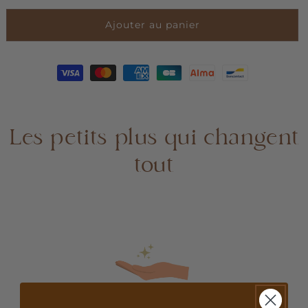
quantité
quantité
Ajouter au panier
de
de
Trousse
Trousse
Léopard
Léopard
kaki
kaki
Les petits plus qui changent
tout