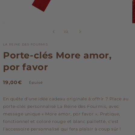
Ouvrir
O
le
le
de
1
/
2
média
m
1
2
dans
d
LA REINE DES FOURMIS
une
u
Porte-clés More amor,
fenêtre
f
modale
m
por favor
Prix
19,00€
Épuisé
habituel
En quête d’une idée cadeau originale à offrir ? Place au
porte-clés personnalisé La Reine des Fourmis, avec
message unique « More amor, por favor ». Pratique,
fonctionnel et coloré rouge et blanc pailletté, c’est
l’accessoire personnalisé qui fera plaisir à coup sûr !