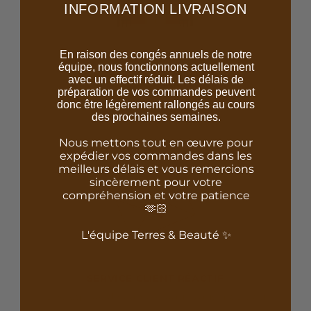
INFORMATION LIVRAISON
En raison des congés annuels de notre
équipe, nous fonctionnons actuellement
RETRAIT BOUTIQUE
avec un effectif réduit. Les délais de
Commandez en ligne et récupérez votre achat
préparation de vos commandes peuvent
donc être légèrement rallongés au cours
gratuitement en 24h- 48h dans une de nos
des prochaines semaines.
boutiques.
Nous mettons tout en œuvre pour
expédier vos commandes dans les
meilleurs délais et vous remercions
sincèrement pour votre
compréhension et votre patience
🫶🏻
L'équipe Terres & Beauté ✨
SERVICE CLIENT RÉACTIF
Une équipe disponible pour vous aider, du