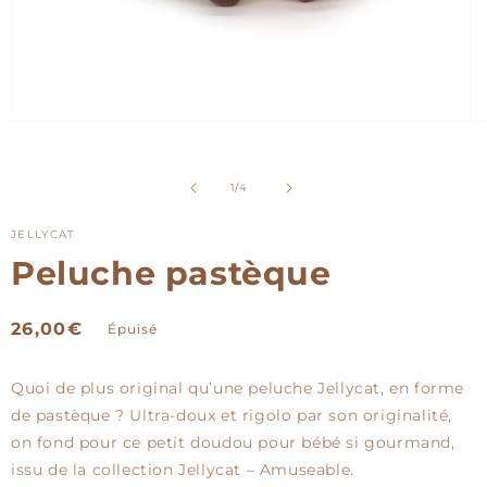
Ouvrir
O
le
le
média
m
1
2
de
1
/
4
dans
d
une
u
fenêtre
f
JELLYCAT
modale
m
Peluche pastèque
Prix
26,00€
Épuisé
habituel
Quoi de plus original qu’une peluche Jellycat, en forme
de pastèque ? Ultra-doux et rigolo par son originalité,
on fond pour ce petit doudou pour bébé si gourmand,
issu de la collection Jellycat – Amuseable.