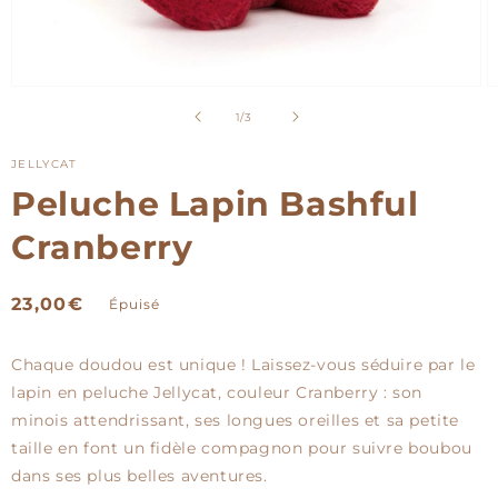
Ouvrir
O
le
le
de
1
/
3
média
m
1
2
dans
d
JELLYCAT
une
u
Peluche Lapin Bashful
fenêtre
f
modale
m
Cranberry
Prix
23,00€
Épuisé
habituel
Chaque doudou est unique ! Laissez-vous séduire par le
lapin en peluche Jellycat, couleur Cranberry : son
minois attendrissant, ses longues oreilles et sa petite
taille en font un fidèle compagnon pour suivre boubou
dans ses plus belles aventures.