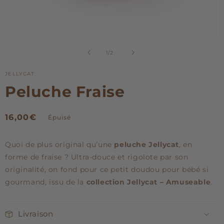
Ouvrir
O
le
le
de
1
/
2
média
m
1
2
dans
d
JELLYCAT
une
u
Peluche Fraise
fenêtre
f
modale
m
Prix
16,00€
Épuisé
habituel
Quoi de plus original qu’une
peluche Jellycat
, en
forme de fraise ? Ultra-douce et rigolote par son
originalité, on fond pour ce petit doudou pour bébé si
gourmand, issu de la
collection Jellycat – Amuseable
.
Livraison