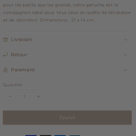
pour les petits que les grands, cette peluche est le
compagnon idéal pour tous ceux en quête de tendresse
et de réconfort. Dimensions : 21 x 14 cm.
Livraison
Retour
Paiement
Quantité
Réduire
Augmenter
la
la
quantité
quantité
Épuisé
de
de
Peluche
Peluche
Cochon
Cochon