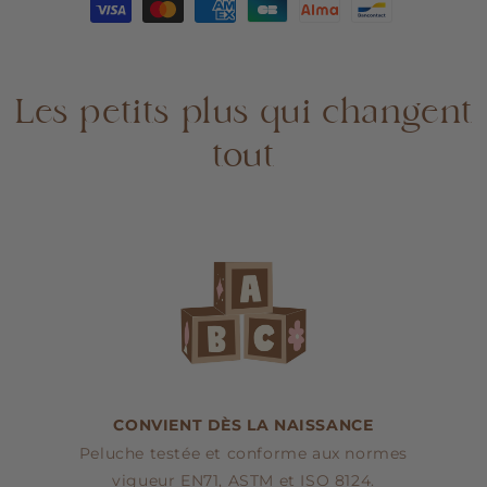
d&#39;Inde
d&#39;Inde
Gordy
Gordy
Les petits plus qui changent
tout
CONVIENT DÈS LA NAISSANCE
Peluche testée et conforme aux normes
vigueur EN71, ASTM et ISO 8124.