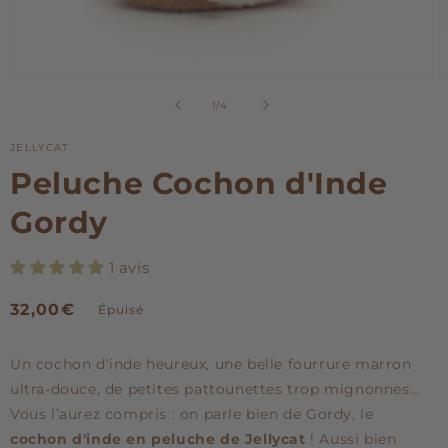
Ouvrir
O
le
le
de
1
/
4
média
m
1
2
dans
d
JELLYCAT
une
u
Peluche Cochon d'Inde
fenêtre
f
modale
m
Gordy
1 avis
Prix
32,00€
Épuisé
habituel
Un cochon d'inde heureux, une belle fourrure marron
ultra-douce, de petites pattounettes trop mignonnes…
Vous l’aurez compris : on parle bien de Gordy, le
cochon d'inde en peluche de Jellycat
! Aussi bien