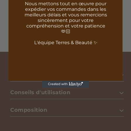
Nous mettons tout en œuvre pour
RETRAIT BOUTIQUE
expédier vos commandes dans les
Commandez en ligne et récupérez votre achat
meilleurs délais et vous remercions
gratuitement en 24h- 48h dans une de nos
sincèrement pour votre
compréhension et votre patience
boutiques.
🫶🏻
L'équipe Terres & Beauté ✨
Description produit
Conseils d'utilisation
Composition