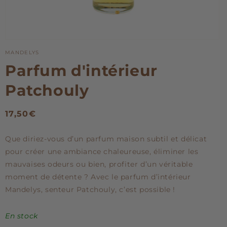
Ouvrir
le
MANDELYS
média
1
Parfum d'intérieur
dans
une
Patchouly
fenêtre
modale
Prix
17,50€
habituel
Que diriez-vous d’un parfum maison subtil et délicat
pour créer une ambiance chaleureuse, éliminer les
mauvaises odeurs ou bien, profiter d’un véritable
moment de détente ? Avec le parfum d’intérieur
Mandelys, senteur Patchouly, c’est possible !
En stock