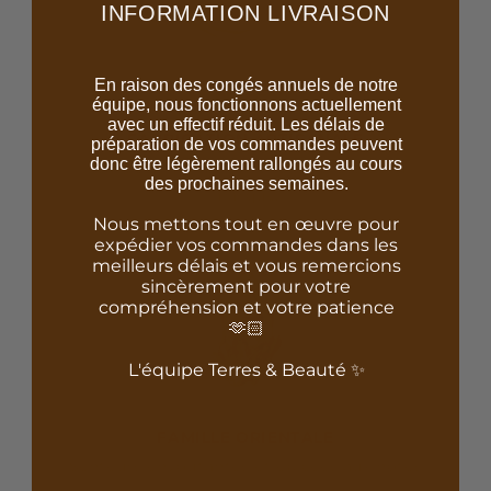
INFORMATION LIVRAISON
En raison des congés annuels de notre
équipe, nous fonctionnons actuellement
avec un effectif réduit. Les délais de
FABRICATION ARTISANALE
préparation de vos commandes peuvent
donc être légèrement rallongés au cours
Réalisé à la main dans les ateliers de la
des prochaines semaines.
marque.
Nous mettons tout en œuvre pour
expédier vos commandes dans les
meilleurs délais et vous remercions
sincèrement pour votre
compréhension et votre patience
🫶🏻
L'équipe Terres & Beauté ✨
FAMILLE ORIENTALE
Senteurs envoûtantes et épicées aux notes