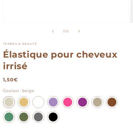
Ouvrir
O
le
le
de
1
/
13
média
m
1
2
dans
d
TERRES & BEAUTÉ
une
u
Élastique pour cheveux
fenêtre
f
modale
m
irrisé
Prix
1,50€
habituel
Couleur
: beige