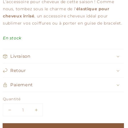
L'accessoire pour cheveux de cette saison ! Comme
nous, tombez sous le charme de l'
élastique pour
cheveux irrisé
, un accessoire cheveux idéal pour
sublimer vos coiffures ou à porter en guise de bracelet.
En stock
Livraison
Retour
Paiement
Quantité
Réduire
Augmenter
la
la
quantité
quantité