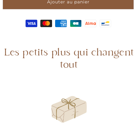
Ajouter au panier
de
de
Élastique
Élastique
pour
pour
cheveux
cheveux
irrisé
irrisé
Les petits plus qui changent
tout