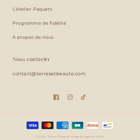
L'Atelier Paquets
Programme de fidélité
À propos de nous
Nous contacter
contact@terresetbeaute.com
Facebook
Instagram
TikTok
Moyens
de
© 2026,
Terres & Beauté
Made by
Agence Pikka
paiement