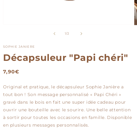
Ouvrir
O
le
le
de
1
/
2
média
m
1
2
dans
d
SOPHIE JANIERE
une
u
fenêtre
Décapsuleur "Papi chéri"
f
modale
m
Prix
7,90€
habituel
Original et pratique, le décapsuleur Sophie Janière a
tout bon ! Son message personnalisé « Papi Chéri »
gravé dans le bois en fait une super idée cadeau pour
ouvrir une bouteille avec le sourire. Une belle attention
à sortir pour toutes les occasions en famille. Disponible
en plusieurs messages personnalisés.