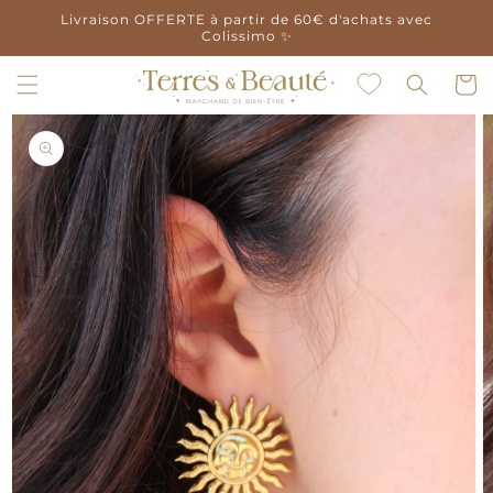
et
Livraison OFFERTE à partir de 60€ d'achats avec
passer
Colissimo ✨
au
contenu
Panier
Passer aux
informations
produits