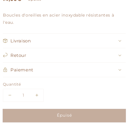
habituel
Boucles d'oreilles en acier inoxydable résistantes à
l'eau.
Livraison
Retour
Paiement
Quantité
Réduire
Augmenter
la
la
quantité
quantité
Épuisé
de
de
Boucles
Boucles
d&#39;oreilles
d&#39;oreilles